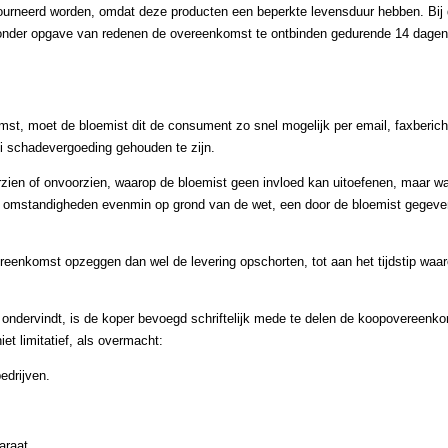
tourneerd worden, omdat deze producten een beperkte levensduur hebben. Bij
zonder opgave van redenen de overeenkomst te ontbinden gedurende 14 dagen,
t, moet de bloemist dit de consument zo snel mogelijk per email, faxbericht
lei schadevergoeding gehouden te zijn.
zien of onvoorzien, waarop de bloemist geen invloed kan uitoefenen, maar w
e omstandigheden evenmin op grond van de wet, een door de bloemist gegeven
reenkomst opzeggen dan wel de levering opschorten, tot aan het tijdstip waa
ng ondervindt, is de koper bevoegd schriftelijk mede te delen de koopovereenk
t limitatief, als overmacht:
edrijven.
araat.