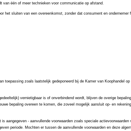
rdt van één of meer technieken voor communicatie op afstand.
or het sluiten van een overeenkomst, zonder dat consument en ondernemer fysi
an toepassing zoals laatstelijk gedeponeerd bij de Kamer van Koophandel op
deeltelijk) vernietigbaar is of onverbindend wordt, blijven de overige bepalin
euwe bepaling overeen te komen, die zoveel mogelijk aansluit op- en rekenin
iet is aangegeven - aanvullende voorwaarden zoals speciale actievoorwaarden
ngegeven periode. Mochten er tussen de aanvullende voorwaarden en deze alg