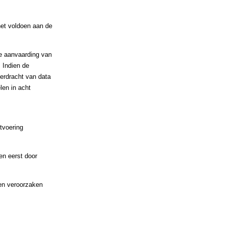
het voldoen aan de
de aanvaarding van
 Indien de
verdracht van data
len in acht
tvoering
en eerst door
ten veroorzaken