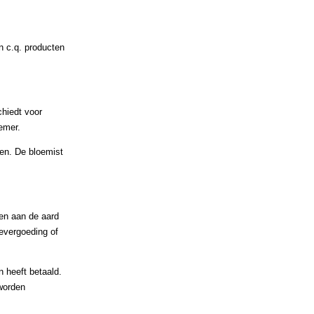
en c.q. producten
chiedt voor
emer.
zen. De bloemist
gen aan de aard
devergoeding of
n heeft betaald.
 worden