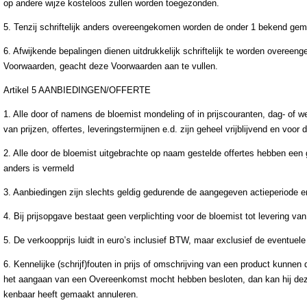
op andere wijze kosteloos zullen worden toegezonden.
5. Tenzij schriftelijk anders overeengekomen worden de onder 1 bekend gem
6. Afwijkende bepalingen dienen uitdrukkelijk schriftelijk te worden overee
Voorwaarden, geacht deze Voorwaarden aan te vullen.
Artikel 5 AANBIEDINGEN/OFFERTE
1. Alle door of namens de bloemist mondeling of in prijscouranten, dag- of 
van prijzen, offertes, leveringstermijnen e.d. zijn geheel vrijblijvend en voor
2. Alle door de bloemist uitgebrachte op naam gestelde offertes hebben een g
anders is vermeld
3. Aanbiedingen zijn slechts geldig gedurende de aangegeven actieperiode e
4. Bij prijsopgave bestaat geen verplichting voor de bloemist tot levering 
5. De verkoopprijs luidt in euro’s inclusief BTW, maar exclusief de eventuel
6. Kennelijke (schrijf)fouten in prijs of omschrijving van een product kunne
het aangaan van een Overeenkomst mocht hebben besloten, dan kan hij deze 
kenbaar heeft gemaakt annuleren.