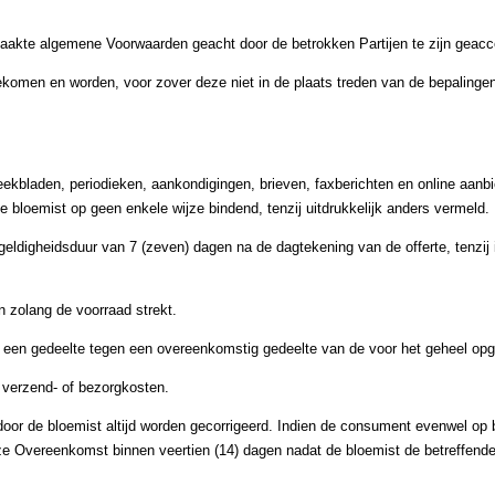
aakte algemene Voorwaarden geacht door de betrokken Partijen te zijn geacc
ngekomen en worden, voor zover deze niet in de plaats treden van de bepaling
weekbladen, periodieken, aankondigingen, brieven, faxberichten en online aanb
 de bloemist op geen enkele wijze bindend, tenzij uitdrukkelijk anders vermeld.
eldigheidsduur van 7 (zeven) dagen na de dagtekening van de offerte, tenzij i
n zolang de voorraad strekt.
van een gedeelte tegen een overeenkomstig gedeelte van de voor het geheel opg
e verzend- of bezorgkosten.
n door de bloemist altijd worden gecorrigeerd. Indien de consument evenwel op 
Overeenkomst binnen veertien (14) dagen nadat de bloemist de betreffende (