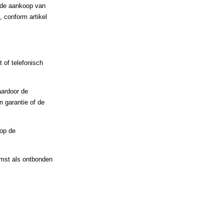
 de aankoop van
 conform artikel
 of telefonisch
aardoor de
 garantie of de
rop de
omst als ontbonden