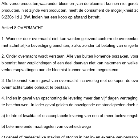
Alle verse producten,waaronder bloemen ,van de bloemist kunnen niet gere
producten, niet zijnde versproducten, heeft de consument de mogelijkheid 
6:230o lid 1 BW, indien het een koop op afstand betreft.
Artikel 8 OVERMACHT
1. Wanneer door overmacht niet kan worden geleverd conform de overeenkoms
met schriftelijke bevestiging berichten, zulks zonder tot betaling van eniger
2. Onder overmacht wordt verstaan: Alle van buiten komende oorzaken, voor
bloemist haar verplichtingen of een deel daarvan niet kan nakomen en welk
verkeersopvattingen aan de bloemist kunnen worden toegerekend.
3. De bloemist kan in geval van overmacht -na overleg met de koper- de ove
overmachtsituatie ophoudt te bestaan.
4. Indien in geval van opschorting de levering meer dan vijf dagen vertragi
te beschouwen. In ieder geval gelden de navolgende omstandigheden doch nie
a) te late of kwalitatief onacceptabele levering van een of meer toeleveringsb
b) belemmerende maatregelen van overheidswege
c) geheel of gedeeltelijke staking of storing in het in- en externe vervoersapp