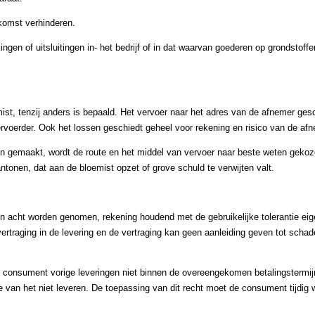
nkomst verhinderen.
ingen of uitsluitingen in- het bedrijf of in dat waarvan goederen op grondstoff
mist, tenzij anders is bepaald. Het vervoer naar het adres van de afnemer ges
ervoerder. Ook het lossen geschiedt geheel voor rekening en risico van de afn
ijn gemaakt, wordt de route en het middel van vervoer naar beste weten geko
ntonen, dat aan de bloemist opzet of grove schuld te verwijten valt.
in acht worden genomen, rekening houdend met de gebruikelijke tolerantie ei
 vertraging in de levering en de vertraging kan geen aanleiding geven tot scha
de consument vorige leveringen niet binnen de overeengekomen betalingstermij
ge van het niet leveren. De toepassing van dit recht moet de consument tijdig