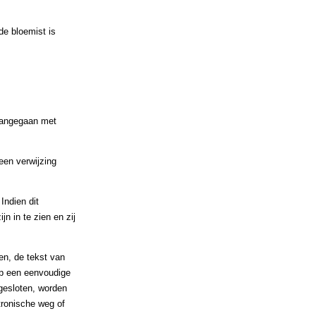
de bloemist is
 aangegaan met
een verwijzing
Indien dit
n in te zien en zij
en, de tekst van
op een eenvoudige
gesloten, worden
ronische weg of