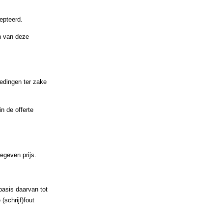
epteerd.
en van deze
iedingen ter zake
n de offerte
egeven prijs.
basis daarvan tot
schrijf)fout