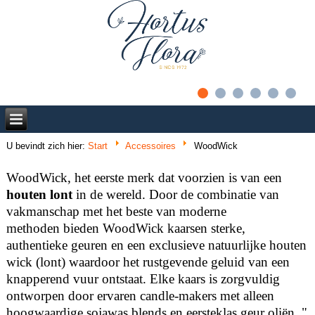
U bevindt zich hier:
Start
Accessoires
WoodWick
WoodWick
,
het eerste merk dat voorzien is van een
houten lont
in
de wereld.
Door de combinatie van
vakmanschap
met het beste van
moderne
methoden
bieden
WoodWick
kaarsen
sterke
,
authentieke
geuren
en een exclusieve
natuurlijke
houten
wick (lont)
waardoor het rustgevende geluid van
een
knapperend
vuur
ontstaat
.
Elke kaars is
zorgvuldig
ontworpen
door ervaren
candle
-
makers
met alleen
hoogwaardige
sojawas
blends
en eersteklas
geur oliën
.
"