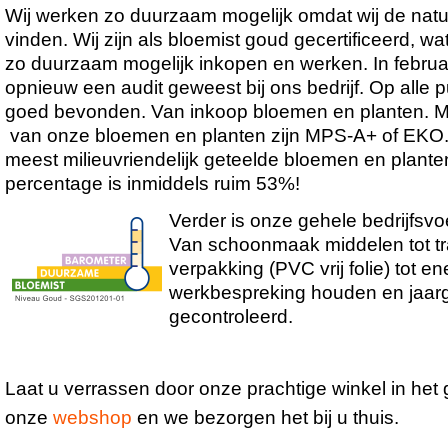
Wij werken zo duurzaam mogelijk omdat wij de natuu
vinden. Wij zijn als bloemist goud gecertificeerd, wa
zo duurzaam mogelijk inkopen en werken. In februar
opnieuw een audit geweest bij ons bedrijf. Op alle pu
goed bevonden. Van inkoop bloemen en planten. 
van onze bloemen en planten zijn MPS-A+ of EKO. D
meest milieuvriendelijk geteelde bloemen en plante
percentage is inmiddels ruim 53%!
Verder i
s onze gehele bedrijfsv
Van schoonmaak middelen tot tr
verpakking (PVC vrij folie) tot 
werkbespreking houden en jaarg
gecontroleerd.
Laat u verrassen door onze prachtige winkel in het g
onze
webshop
en we bezorgen het bij u thuis.