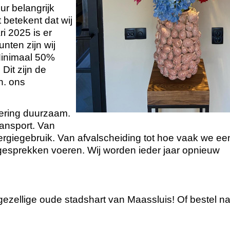
r belangrijk
t betekent dat wij
i 2025 is er
nten zijn wij
Minimaal 50%
it zijn de
n. ons
oering duurzaam.
ansport. Van
energiegebruik. Van afvalscheiding tot hoe vaak we ee
esprekken voeren. Wij worden ieder jaar opnieuw
ezellige oude stadshart van Maassluis! Of bestel nat