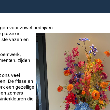
rgen voor zowel bedrijven
 passie is
iste vazen en
bloemwerk,
menten, zijden
t ons veel
en. De frisse en
erk een gezellige
 een zomers
winterkleuren die