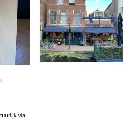
n
uurlijk via